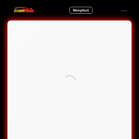
⋯
Mengikuti